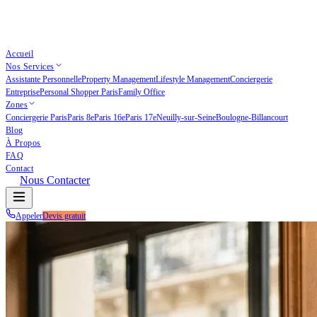
Accueil
Nos Services
Assistante Personnelle
Property Management
Lifestyle Management
Conciergerie
Entreprise
Personal Shopper Paris
Family Office
Zones
Conciergerie Paris
Paris 8e
Paris 16e
Paris 17e
Neuilly-sur-Seine
Boulogne-Billancourt
Blog
À Propos
FAQ
Contact
Nous Contacter
Appeler
Devis gratuit