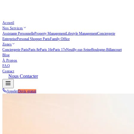
Accueil
Nos Services
Assistante Personnelle
Property Management
Lifestyle Management
Conciergerie
Entreprise
Personal Shopper Paris
Family Office
Zones
Conciergerie Paris
Paris 8e
Paris 16e
Paris 17e
Neuilly-sur-Seine
Boulogne-Billancourt
Blog
À Propos
FAQ
Contact
Nous Contacter
Appeler
Devis gratuit