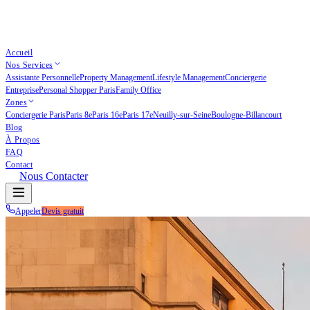
Accueil
Nos Services
Assistante Personnelle
Property Management
Lifestyle Management
Conciergerie
Entreprise
Personal Shopper Paris
Family Office
Zones
Conciergerie Paris
Paris 8e
Paris 16e
Paris 17e
Neuilly-sur-Seine
Boulogne-Billancourt
Blog
À Propos
FAQ
Contact
Nous Contacter
Appeler
Devis gratuit