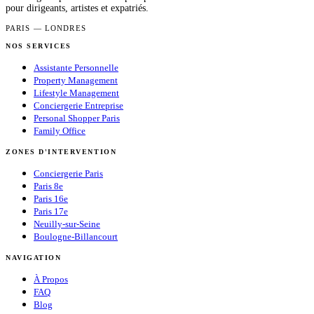
pour dirigeants, artistes et expatriés.
PARIS — LONDRES
NOS SERVICES
Assistante Personnelle
Property Management
Lifestyle Management
Conciergerie Entreprise
Personal Shopper Paris
Family Office
ZONES D'INTERVENTION
Conciergerie Paris
Paris 8e
Paris 16e
Paris 17e
Neuilly-sur-Seine
Boulogne-Billancourt
NAVIGATION
À Propos
FAQ
Blog